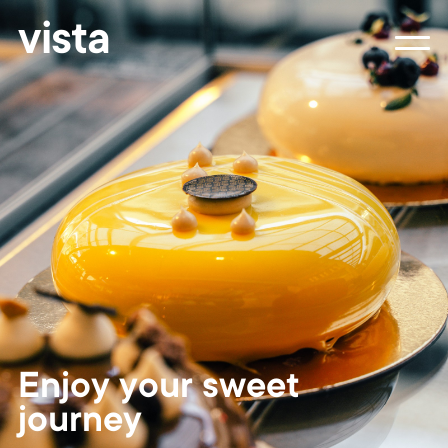
vista
Enjoy your sweet
journey